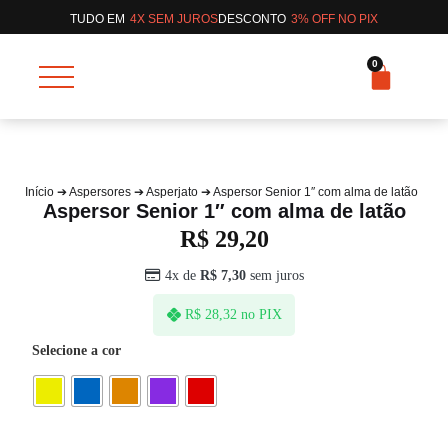
TUDO EM
4X SEM JUROS
DESCONTO
3% OFF NO PIX
0
Início
➔
Aspersores
➔
Asperjato
➔ Aspersor Senior 1″ com alma de latão
Aspersor Senior 1″ com alma de latão
R$
29,20
4x de
R$
7,30
sem juros
no PIX
R$
28,32
Selecione a cor