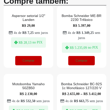
Compre também:
Aspersor setorial 1/2″
Bomba Schneider ME-BR
Landen
2230 Trifásico
R$
29,00
R$
5.397,00
4x de
R$
7,25
sem juros
4x de
R$
1.349,25
sem
juros
no PIX
R$
28,13
no PIX
R$
5.235,09
Comprar
Comprar
Motobomba Yamaho
Bomba Schneider BC-92S
50ZB50
1c Monofásico 127/220 V
R$
2.130,00
R$
2.655,00
–
R$
3.412,00
4x de
R$
532,50
sem juros
4x de
R$
663,75
sem juros