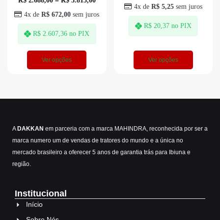
R$
2.688,00
–
R$
3.813,00
4x de
R$
5,25
sem juros
4x de
R$
672,00
sem juros
no PIX
R$
20,37
no PIX
R$
2.607,36
Ver opções
Ver opções
A
DAKKAN
em parceria com a marca MAHINDRA, reconhecida por ser a
marca numero um de vendas de tratores do mundo e a única no
mercado brasileiro a oferecer 5 anos de garantia trás para Ibiuna e
região.
Institucional
Início
Sobre Nós