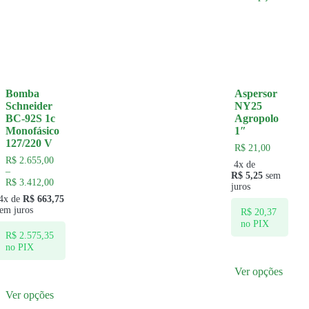
Bomba
Aspersor
Schneider
NY25
BC-92S 1c
Agropolo
Monofásico
1″
127/220 V
R$
21,00
R$
2.655,00
4x de
–
R$
5,25
sem
R$
3.412,00
juros
4x de
R$
663,75
sem juros
R$
20,37
no PIX
R$
2.575,35
no PIX
Ver opções
Ver opções