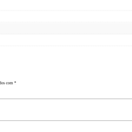
ados com
*